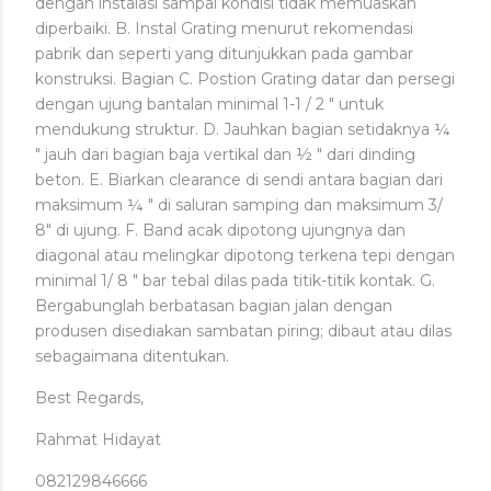
dengan instalasi sampai kondisi tidak memuaskan
diperbaiki. B. Instal Grating menurut rekomendasi
pabrik dan seperti yang ditunjukkan pada gambar
konstruksi. Bagian C. Postion Grating datar dan persegi
dengan ujung bantalan minimal 1-1 / 2 " untuk
mendukung struktur. D. Jauhkan bagian setidaknya ¼
" jauh dari bagian baja vertikal dan ½ " dari dinding
beton. E. Biarkan clearance di sendi antara bagian dari
maksimum ¼ " di saluran samping dan maksimum 3/
8" di ujung. F. Band acak dipotong ujungnya dan
diagonal atau melingkar dipotong terkena tepi dengan
minimal 1/ 8 " bar tebal dilas pada titik-titik kontak. G.
Bergabunglah berbatasan bagian jalan dengan
produsen disediakan sambatan piring; dibaut atau dilas
sebagaimana ditentukan.
Best Regards,
Rahmat Hidayat
082129846666