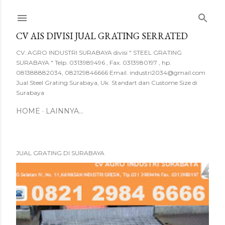
Langsung ke konten utama
CV AIS DIVISI JUAL GRATING SERRATED
CV. AGRO INDUSTRI SURABAYA divisi " STEEL GRATING
SURABAYA " Telp. 0313989496 , Fax. 0313980197 , hp.
081388882034, 082129846666 Email. industri2034@gmail.com
Jual Steel Grating Surabaya, Uk. Standart dan Custome Size di
Surabaya
HOME
LAINNYA…
JUAL GRATING DI SURABAYA