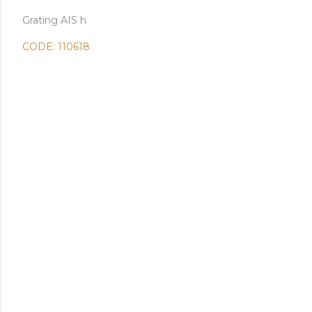
Grating AIS h
CODE: 110618
Tagline:
#jualgratingsurabaya
#daftarhargagrating
#hargagratingperlembar
#hargagratinggalvanizedjakarta
#daftarhargagratinggalvanis
#hargasteelgratingperm2
#hargagrating2018
#jualgratingsurabaya
#ukurangratingplate
#jualplatgratingsteelkotasbyjawatimur
#daftarhargagrating
#hargagrating2017
#hargasteelgratingperm2