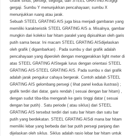
Grafik sinus, persegi, segitiga, dan STEEL GRATING AISgigi
gergaji. Sumbu Y menunjukkan pencahayaan; sumbu X
menunjukkan ruang atau jarak.
Sebuah STEEL GRATING AIS juga bisa menjadi gambaran yang
memiliki karakteristik STEEL GRATING AIS a. Misalnya, gambar
mungkin dari koleksi bar hitam paralel yang dipisahkan oleh garis
putih sama besar. Ini macam STEEL GRATING AISdijelaskan
oleh grafik ( digambarkan) . Pada sumbu y dari grafik adalah
pencahayaan yang diperoleh dengan menggerakkan light meter di
atas STEEL GRATING AIStegak lurus dengan orientasi STEEL
GRATING AIS-STEEL GRATING AIS. Pada sumbu x dari grafik
adalah jarak pengukur cahaya bergerak. Contoh adalah STEEL
GRATING AIS gelombang persegi ( lihat panel kedua ilustrasi) ;
grafik terdiri dari datar, garis rendah ( sesuai dengan bar hitam) ,
dengan sudut tiba-tiba mengarah ke garis tinggi datar ( sesuai
dengan bar putih) . Satu periode ( atau siklus) dari STEEL
GRATING AIS tersebut terdiri dari satu bar hitam dan satu bar
putih yang berdekatan. STEEL GRATING AISdi mana bar hitam
memiliki lebar yang berbeda dari bar putih persegi panjang dan
dijelaskan oleh siklus. Siklus adalah rasio lebar bar hitam untuk