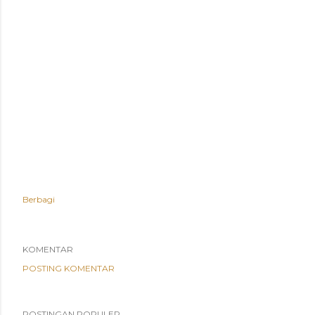
#jualgratingjakarta
#jualplatgratingjakarta
#jualgratinggresik
#jualgratingsidoarjo
#jualgratingbalikpapan
#ais2034
#grating2034
Berbagi
KOMENTAR
POSTING KOMENTAR
POSTINGAN POPULER