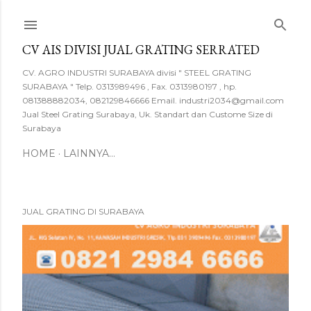
Langsung ke konten utama
CV AIS DIVISI JUAL GRATING SERRATED
CV. AGRO INDUSTRI SURABAYA divisi " STEEL GRATING
SURABAYA " Telp. 0313989496 , Fax. 0313980197 , hp.
081388882034, 082129846666 Email. industri2034@gmail.com
Jual Steel Grating Surabaya, Uk. Standart dan Custome Size di
Surabaya
HOME
LAINNYA…
JUAL GRATING DI SURABAYA