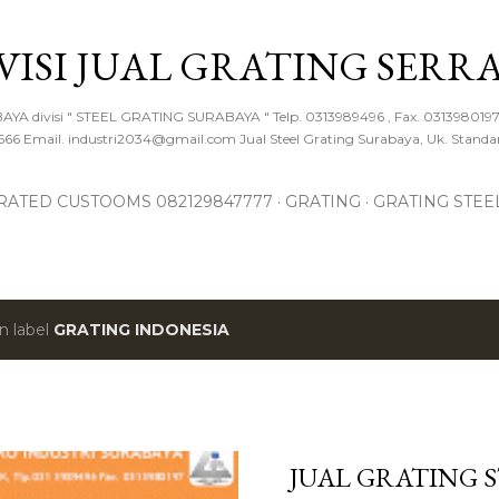
Langsung ke konten utama
IVISI JUAL GRATING SERR
A divisi " STEEL GRATING SURABAYA " Telp. 0313989496 , Fax. 0313980197 
 Email. industri2034@gmail.com Jual Steel Grating Surabaya, Uk. Standa
RATED CUSTOOMS 082129847777
GRATING
GRATING STEE
n label
GRATING INDONESIA
JUAL GRATING S