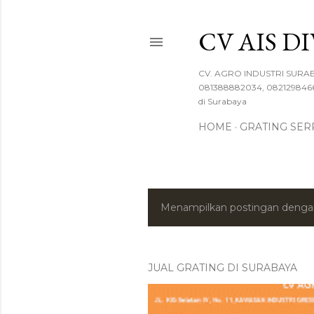
CV AIS D
CV. AGRO INDUSTRI SURABAY
081388882034, 082129846666
di Surabaya
HOME
GRATING SER
Menampilkan postingan denga
P
o
s
JUAL GRATING DI SURABAYA
t