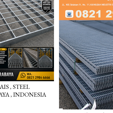
solusi terpercaya bagi k
Berpengalaman melayani 
seluruh Indonesia, kami
berkualitas tinggi denga
kirim ke Surabaya, Jawa T
IS , STEEL
YA , INDONESIA