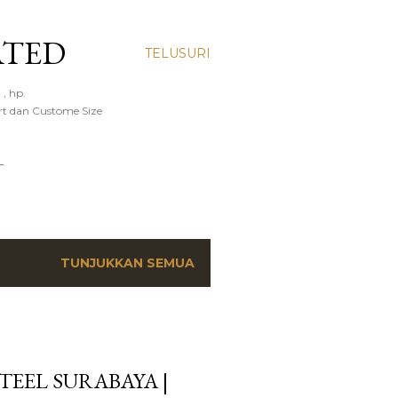
ATED
TELUSURI
, hp.
rt dan Custome Size
L
TUNJUKKAN SEMUA
TEEL SURABAYA |