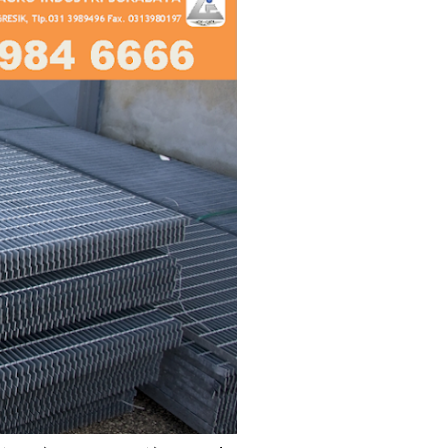
ebutuhan steel grating Anda.
berbagai proyek industri di
 menyediakan steel grating
n harga kompetitif dan siap
imur, ...