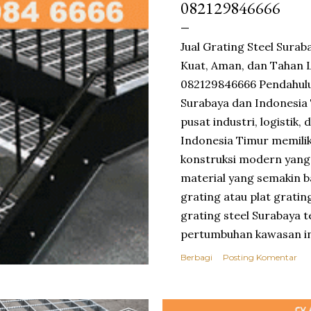
082129846666
Jual Grating Steel Suraba
Kuat, Aman, dan Tahan 
082129846666 Pendahulua
Surabaya dan Indonesia
pusat industri, logistik
Indonesia Timur memilik
konstruksi modern yang 
material yang semakin ba
grating atau plat gratin
grating steel Surabaya 
pertumbuhan kawasan ind
Pasuruan. Banyak pabri
Berbagi
Posting Komentar
lantai grating untuk are
drainase karena keunggu
beton konvensional. Bes