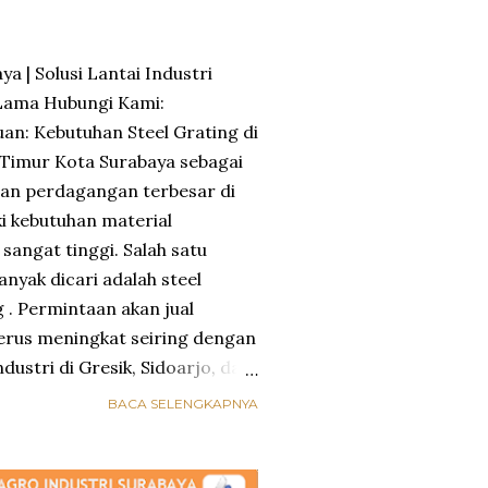
ya | Solusi Lantai Industri
Lama Hubungi Kami:
n: Kebutuhan Steel Grating di
 Timur Kota Surabaya sebagai
, dan perdagangan terbesar di
i kebutuhan material
sangat tinggi. Salah satu
nyak dicari adalah steel
g . Permintaan akan jual
terus meningkat seiring dengan
ustri di Gresik, Sidoarjo, dan
k baru yang mengandalkan
BACA SELENGKAPNYA
a produksi, walkway, dan
lannya dibandingkan lantai
iGrating.com hadir sebagai